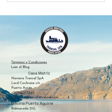
Gobernador Figueroa se suma a la
flota Transal: nueva conexión Puerto
Aguirre – Puerto Chacabuco en 2026
Términos y Condiciones
Leer el Blog
Casa Matriz
Naviera Transal SpA
Lord Cochrane s/n
Puerto Aysén
+56944377840
contacto@navieratransal.com
Oficina Puerto Aguirre
Balmaceda 210,