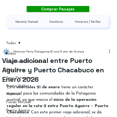
Comprar Pasajes
Naviera Transal
Destinos
Horarios | Tarifas
Todos
Noticias Ferry Patagonia
21 ene
2 min de lectura
Todos
Viaje adicional entre Puerto
Lago General Carrera
Aguirre y Puerto Chacabuco en
Chile Chico
Enero 2026
Ferry Patagonia
Puerto Ibáñez
Este 
miércoles 21 de enero
 tiene un carácter 
especial para las comunidades de la Patagonia 
Noticias
austral, ya que marca el 
inicio de la operación 
Fiordo Mitchell
regular en la ruta 2 entre Puerto Aguirre – Puerto 
Puerto Aguirre
Chacabuco
. Con este primer viaje adicional, se da 