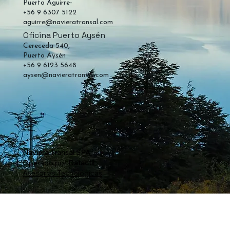
Puerto Aguirre-
+56 9 6307 5122
aguirre@navieratransal.com
Oficina Puerto Aysén
Cereceda 540,
Puerto Aysén
+56 9 6123 5648
aysen@navieratransal.com
Naviera Transal SPA
Operado por
Datactil
Asesorías Tecnológicas