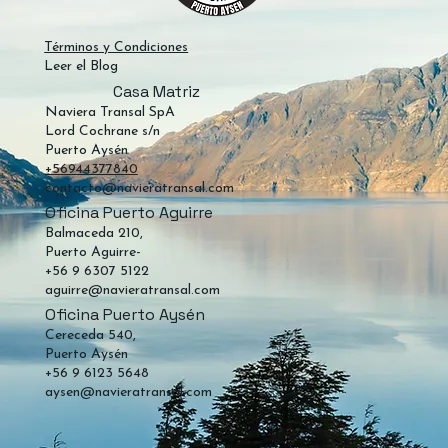
Términos y Condiciones
Leer el Blog
Casa Matriz
Naviera Transal SpA
Lord Cochrane s/n
Puerto Aysén
+56944377840
contacto@navieratransal.com
Oficina Puerto Aguirre
Balmaceda 210,
Puerto Aguirre-
+56 9 6307 5122
aguirre@navieratransal.com
Oficina Puerto Aysén
Cereceda 540,
Puerto Aysén
+56 9 6123 5648
aysen@navieratransal.com