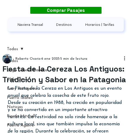
Comprar Pasajes
Naviera Transal
Destinos
Horarios | Tarifas
Todos
Roberto Osorio
6 ene 2025
5 min de lectura
Todos
Fiesta de la Cereza Los Antiguos:
Lago General Carrera
Tradición y Sabor en la Patagonia
Chile Chico
La Fiesta de la Cereza en Los Antiguos es un evento 
Ferry Patagonia
anual que celebra la cosecha de este fruto rojo. 
Puerto Ibáñez
Desde su creación en 1988, ha crecido en popularidad 
Noticias
y se ha convertido en un importante atractivo 
Fiordo Mitchell
turístico. La festividad no solo rinde homenaje a la 
cultura local, sino que también impulsa la economía 
Puerto Aguirre
de la región. Durante la celebración, se ofrecen 