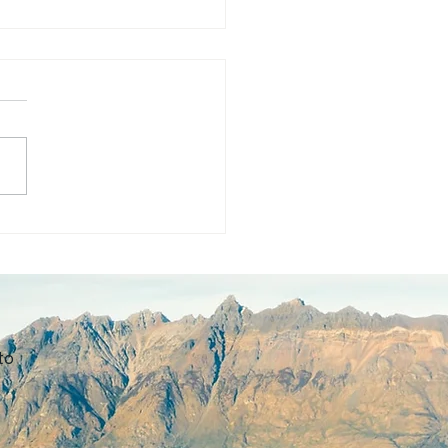
rnador Figueroa se
 a la flota Transal:
a conexión Puerto
rre – Puerto
cabuco en 2026
to