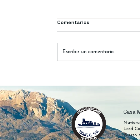
Comentarios
Escribir un comentario...
Pasajes gratis los
miércoles en la Ruta
Puerto Aguirre –
Chacabuco en 2026
Casa M
Naviera
Lord Co
Puerto 