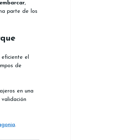
 embarcar
, 
ma parte de los 
rque
ficiente el 
empos de 
sajeros en una 
 validación 
agonia
.