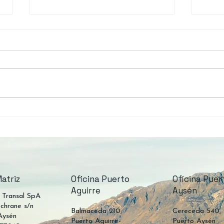
Horarios Fiordo Mitchell:
Gobe
Ruta Puerto Yungay ↔ Río
suma
Bravo en 2026
nuev
Agui
Cha
Oficina Puerto
Oficina Puer
atriz
Aguirre
Aysén
 Transal SpA
chrane s/n
Balmaceda 210,
Cereceda 540,
Aysén
Puerto Aguirre-
Puerto Aysén