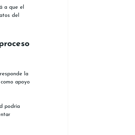
á a que el 
atos del 
 proceso 
rresponde la 
e como apoyo 
ad podría 
entar 