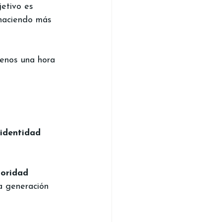
jetivo es 
 haciendo más 
menos una hora 
identidad 
oridad 
la generación 