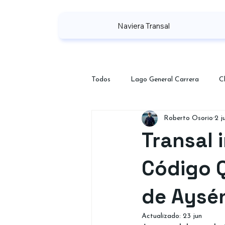
Naviera Transal
Todos
Lago General Carrera
C
Roberto Osorio
2 j
Puerto Chacabuco
Transal
Código Q
de Aysé
Actualizado:
23 jun