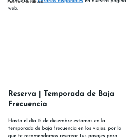
Consulta los 
horarios disponibles
 en nuestra página 
Puerto Chacabuco
web. 
Reserva | Temporada de Baja 
Frecuencia
Hasta el día 15 de diciembre estamos en la 
temporada de baja frecuencia en los viajes, por lo 
que te recomendamos reservar tus pasajes para 