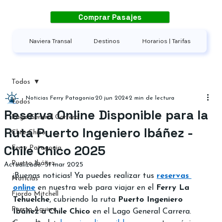
Comprar Pasajes
Naviera Transal
Destinos
Horarios | Tarifas
Todos
Noticias Ferry Patagonia
20 jun 2024
2 min de lectura
Todos
Reserva Online Disponible para la
Lago General Carrera
Ruta Puerto Ingeniero Ibáñez -
Chile Chico
Chile Chico 2025
Ferry Patagonia
Puerto Ibáñez
Actualizado:
31 mar 2025
¡Buenas noticias! Ya puedes realizar tus 
reservas 
Noticias
online
 en nuestra web para viajar en el 
Ferry La 
Fiordo Mitchell
Tehuelche
, cubriendo la ruta 
Puerto Ingeniero 
Puerto Aguirre
Ibáñez a Chile Chico
 en el Lago General Carrera. 