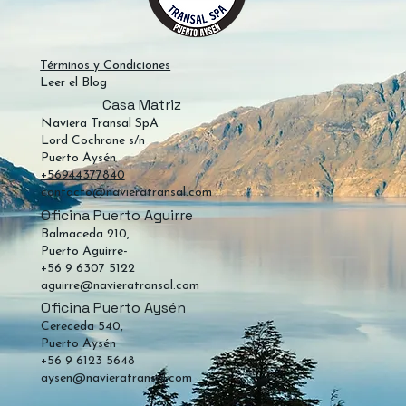
Términos y Condiciones
Leer el Blog
Casa Matriz
Naviera Transal SpA
Lord Cochrane s/n
Puerto Aysén
+56944377840
contacto@navieratransal.com
Oficina Puerto Aguirre
Balmaceda 210,
Puerto Aguirre-
+56 9 6307 5122
aguirre@navieratransal.com
Oficina Puerto Aysén
Cereceda 540,
Puerto Aysén
+56 9 6123 5648
aysen@navieratransal.com