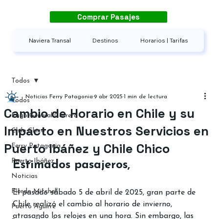
Comprar Pasajes
Naviera Transal
Destinos
Horarios | Tarifas
Todos
Noticias Ferry Patagonia
9 abr 2025
1 min de lectura
Todos
Cambio de Horario en Chile y su
Lago General Carrera
Impacto en Nuestros Servicios en
Chile Chico
Puerto Ibáñez y Chile Chico
Ferry Patagonia
Puerto Ibáñez
Estimados pasajeros,​
Noticias
Fiordo Mitchell
El pasado sábado 5 de abril de 2025, gran parte de 
Chile realizó el cambio al horario de invierno, 
Puerto Aguirre
atrasando los relojes en una hora. Sin embargo, las 