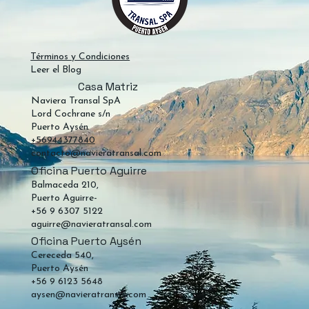
Términos y Condiciones
Leer el Blog
Casa Matriz
Naviera Transal SpA
Lord Cochrane s/n
Puerto Aysén
+56944377840
contacto@navieratransal.com
Oficina Puerto Aguirre
Balmaceda 210,
Puerto Aguirre-
+56 9 6307 5122
aguirre@navieratransal.com
Oficina Puerto Aysén
Cereceda 540,
Puerto Aysén
+56 9 6123 5648
aysen@navieratransal.com